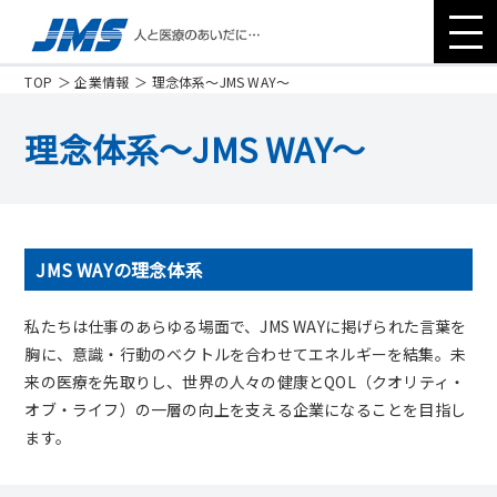
TOP
企業情報
理念体系～JMS WAY～
JMSとは
理念体系～JMS WAY～
企業情報
サステナビリティ
JMS WAYの理念体系
私たちは仕事のあらゆる場面で、JMS WAYに掲げられた言葉を
IR情報
胸に、意識・行動のベクトルを合わせてエネルギーを結集。未
来の医療を先取りし、世界の人々の健康とQOL（クオリティ・
オブ・ライフ）の一層の向上を支える企業になることを目指し
採用情報
ます。
製薬企業・医療関係企業の皆さまへ