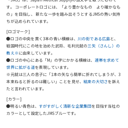
す。
コーポレートロゴには、「より豊かなもの より確かなも
の」を目指し、
新たな一歩を踏み出そうとするJMSの熱い気持
ちが込められています。
[ロゴマーク]
ロゴの中央を貫く3本の青い横線は、
川の街である広島
と、
戦国時代にこの地を治めた武将、毛利元就の
三矢（さんし）の
教え※
に由来しています。
ロゴの中心にある「M」の字にかかる横線は、
連帯を求めて
世界に拡がる道
を表現しています。
※元就は三人の息子に「1本の矢なら簡単に折れてしまうが、3
本束ねると折るのは難しい」ことを見せ、
結束の大切さ
を訴え
たと言われています。
[カラー]
明るい青色は、
すがすがしく清新な企業集団
を目指す当社の
カラーとして設定したJMSブルーです。