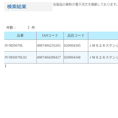
2
件数：
件
品番
JANコード
品目コード
JV-ND3070L
4987494235261
020004345
ＪＭＳエキステン
JV-ND3070L02
4987494288427
020004348
ＪＭＳエキステン
1