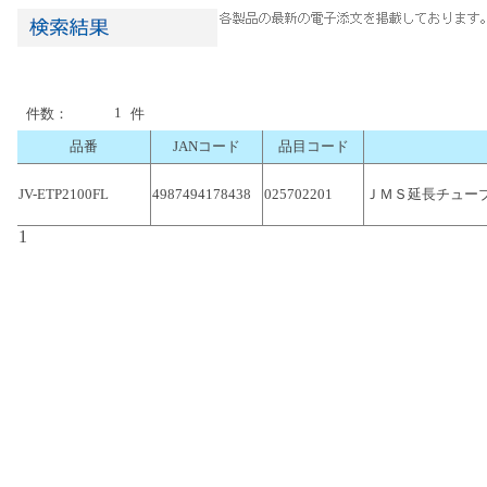
1
件数：
件
品番
JANコード
品目コード
JV-ETP2100FL
4987494178438
025702201
ＪＭＳ延長チュー
1